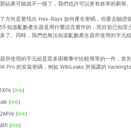
那結果可能就不一樣了，我們也許可以更有效率的窮舉
方向是要找出 Hex-Rays 如何產生密碼，但要去驗證
們不知道亂數產生器是用什麼語言實作的，而目前已知至
多了。同時，我們也無法知道亂數產生器所使用的字元
器所使用的字元組是眾多困難事中比較簡單的一件，首
 Pro 的安裝密碼，例如 WikiLeaks 所揭露的 hacking
XFk (
link
)
ik (
link
)
QMVe (
link
)
fi (
link
)