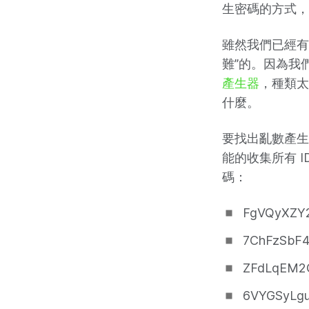
生密碼的方式，
雖然我們已經有了
難”的。因為我
產生器
，種類太
什麼。
要找出亂數產生
能的收集所有 IDA
碼：
FgVQyXZY2
7ChFzSbF4a
ZFdLqEM2
6VYGSyLguB