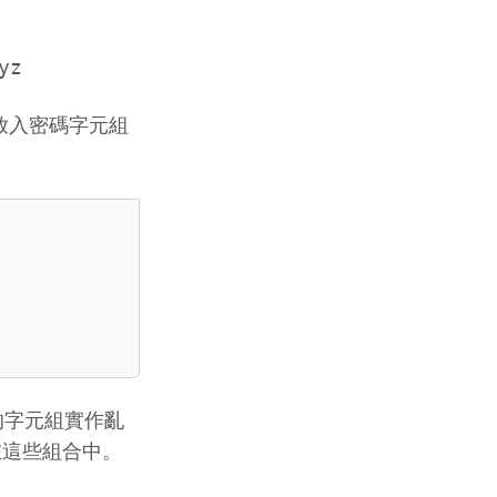
yz
放入密碼字元組
述的字元組實作亂
在這些組合中。