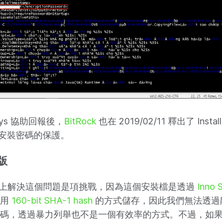
ays 協助回報後，
BitRock
也在 2019/02/11 釋出了 InstallB
強了安裝密碼的保護。
 版
ws 版上解決這個問題是項挑戰，因為這個安裝檔是透過
Inno 
採用
160-bit SHA-1 hash
的方式儲存，因此我們無法透過
碼，透過暴力列舉也不是一個有效率的方式。不過，如