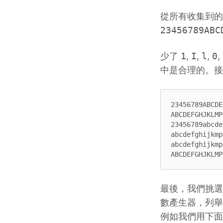
從所有收集到的
23456789ABC
少了
1
,
I
,
l
,
0
,
中是合理的。接
23456789ABCDE
ABCDEFGHJKLMP
23456789abcde
abcdefghijkmp
abcdefghijkmp
最後，我們挑選幾
數產生器，列舉
例如我們用下面