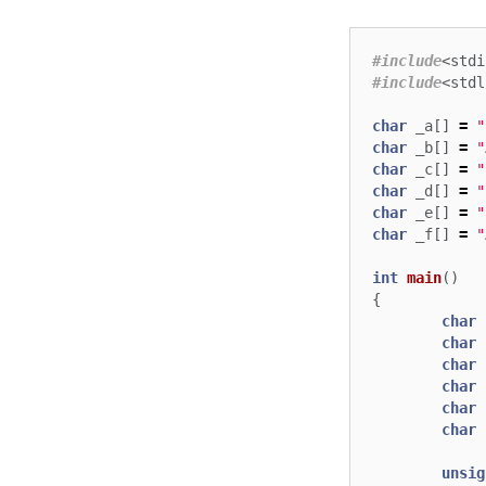
#include
<stdi
#include
<stdl
char
_a
[]
=
"
char
_b
[]
=
"
char
_c
[]
=
"
char
_d
[]
=
"
char
_e
[]
=
"
char
_f
[]
=
"
int
main
()
{
char
char
char
char
char
char
unsig