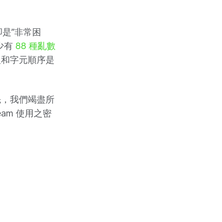
。
卻是”非常困
少有
88 種亂數
組和字元順序是
先，我們竭盡所
team 使用之密