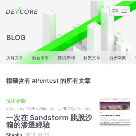
BLOG
所有文章
最新消息
技術專欄
科普文章
資安新聞
標籤含有 #Pentest 的所有文章
技術專欄
#Advisory
#CVE
#Vulnerability
#IDOR
#Pentest
一次在 Sandstorm 跳脫沙
箱的滲透經驗
Shaolin
2018-01-26