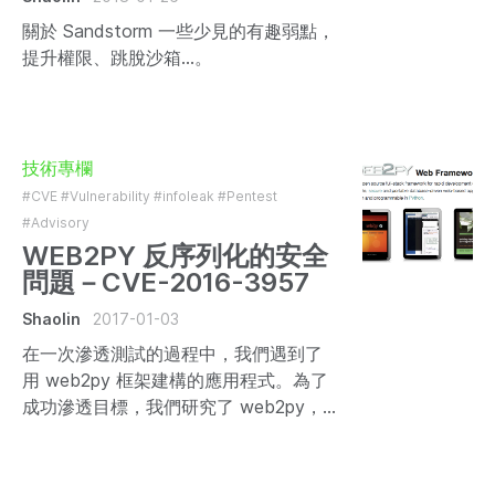
關於 Sandstorm 一些少見的有趣弱點，
提升權限、跳脫沙箱...。
技術專欄
#CVE
#Vulnerability
#infoleak
#Pentest
#Advisory
WEB2PY 反序列化的安全
問題－CVE-2016-3957
Shaolin
2017-01-03
在一次滲透測試的過程中，我們遇到了
用 web2py 框架建構的應用程式。為了
成功滲透目標，我們研究了 web2py，
發現該框架範例應用程式中存在三個資
訊洩漏問題，這些洩漏都會導致遠端命
令執行 (RCE)。由於範例應用程式預設