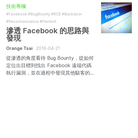
是開啟的，若沒有手動關閉，攻擊者可
技術專欄
以直接利用洩漏資訊取得系統執行權
#Facebook
#BugBounty
#RCE
#Backdoor
限。這些問題編號分別為：CVE-2016-
#Reconnaissance
#Pentest
3952、CVE-2016-3953、CVE-2016-
滲透 Facebook 的思路與
3954、CVE-2016-3957。
發現
Orange Tsai
2016-04-21
從滲透的角度看待 Bug Bounty，從如何
定位出目標到找出 Facebook 遠端代碼
執行漏洞，並在過程中發現其他駭客的
足跡...