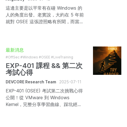
這邊主要是以平常有在碰 Windows 的
人的角度出發。老實說，大約在 5 年前
就對 OSEE 這張證照略有所聞，而當時
也剛好開始學一些 Windows Pwn 的相
關知識，出一些 CTF 題目給大家玩玩，
順便增進 Windows 知識，當時也學了
一些有關 Windows Kernel 的利用技
最新消息
巧，不過剛開時學時也處處碰壁，花了
#OffSec
#Windows
#OSEE
#LiveTraining
好一段時間才慢慢學會怎麼去好好搞一
EXP-401 課程 && 第二次
個 Windows Kernel Exploit。在得知有
考試心得
這張證照之後，便下定決心未來某一天
DEVCORE Research Team
2025-07-11
一定要拿到這張證照。
EXP-401 (OSEE) 考試第二次挑戰心得
公開！從 VMware 到 Windows
Kernel，完整分享學習曲線、踩坑經
驗、考試細節與重考流程。