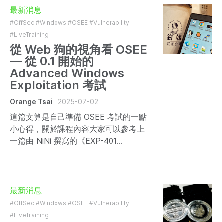
最新消息
#OffSec
#Windows
#OSEE
#Vulnerability
#LiveTraining
從 Web 狗的視角看 OSEE
— 從 0.1 開始的
Advanced Windows
Exploitation 考試
Orange Tsai
2025-07-02
這篇文算是自己準備 OSEE 考試的一點
小心得，關於課程內容大家可以參考上
一篇由 NiNi 撰寫的《EXP-401
(OSEE)：用五天課程訓練通透十年的知
識體系》，也可以期待下禮拜 Angelboy
要出的「我獨自速通 OSEE 🐈‍⬛」！
最新消息
#OffSec
#Windows
#OSEE
#Vulnerability
#LiveTraining