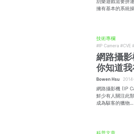
刮樂遊戲需要拼運氣
擁有基本的系統
技術專欄
#IP Camera
#CVE
網路攝影機
你知道我
Bowen Hsu
2014
網路攝影機 (IP 
鮮少有人關注此類
成為駭客的獵物...
科普文章