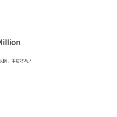
illion
此不設防。本篇將為大