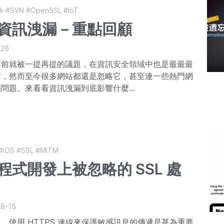
ak
#SVN
#OpenSSL
#IoT
資訊洩漏－重點回顧
-26
年前就被一提再提的議題，在資訊安全領域中也是最最最
情，然而至今很多網站都還是忽略它，甚至連一些熱門網
問題。來看看資訊洩漏到底影響什麼...
#iOS
#SSL
#MITM
程式開發上被忽略的 SSL 處
08-15
，使用 HTTPS 連線來保護敏感訊息的傳遞是甚為重要