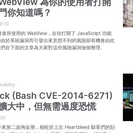
d WebView 為你的使用者打開
門你知道嗎？
0-13
開發者所使用的 WebView，在你打開了 JavaScript 功能
些由於系統漏洞而引發出來意想不到的風險卻有機會由此
我們在下面的文章為大家對這些風險漏洞做個整理。
rability
ock (Bash CVE-2014-6271)
擴大中，但無需過度恐慌
-30
 是今年來第二波掏金潮，相較於上次 Heartbleed 駭客們的刮