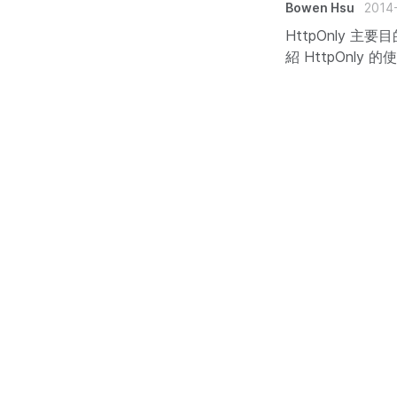
Bowen Hsu
2014
HttpOnly 主
紹 HttpOnly