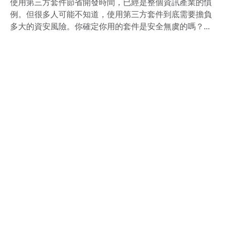
使用第三方套件節省開發時間，已經是整個資訊產業的慣
例。但很多人可能不知道，使用第三方套件到底需要擔負
多大的資安風險。你確定你用的套件是安全無虞的嗎？是
否有經過嚴謹的安全測試？若有安全漏洞引爆，是否有廠
商可以負責維護修補？這些都是在使用之前必須要考慮
的。本文將以案例探討第三方套件的安全性，並且提出企
業該有的應對措施。