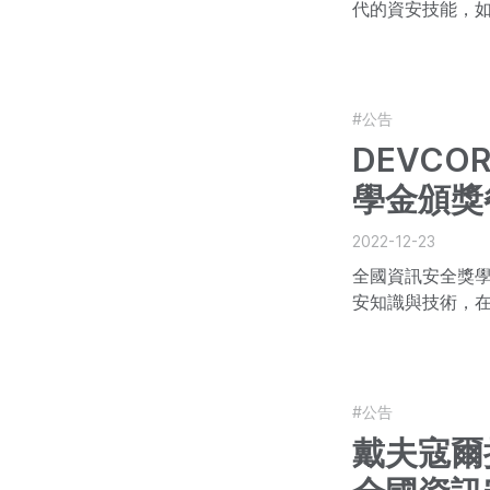
代的資安技能，
#公告
DEVCO
學金頒獎
2022-12-23
全國資訊安全獎
安知識與技術，
#公告
戴夫寇爾