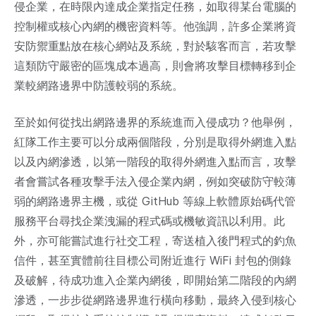
侵企業，在時限內達成企業指定任務，如取得某台電腦的
控制權或核心內網的機密資料等。他強調，許多企業將資
安防禦重點放在核心網站及系統，對於駭客而言，若攻擊
這類防守嚴密的區塊成本過高，則會將攻擊目標轉移到企
業較網路邊界中防護較弱的系統。
至於如何從找出網路邊界的系統進而入侵成功？他舉例，
紅隊工作主要可以分成兩個階段，分別是取得外網進入點
以及內網滲透，以第一階段的取得外網進入點而言，攻擊
者會嘗試各種攻擊手法入侵企業內網，例如突破防守較薄
弱的網路邊界主機，或從 GitHub 等線上軟體原始碼代管
服務平台尋找企業洩漏的程式碼或機敏資訊以利用。此
外，亦可能嘗試進行社交工程，寄送植入後門程式的釣魚
信件，甚至實體前往目標公司附近進行 WiFi 封包的側錄
及破解，待成功進入企業內網後，即開始第二階段的內網
滲透，一步步從網路邊界進行橫向移動，最終入侵到核心