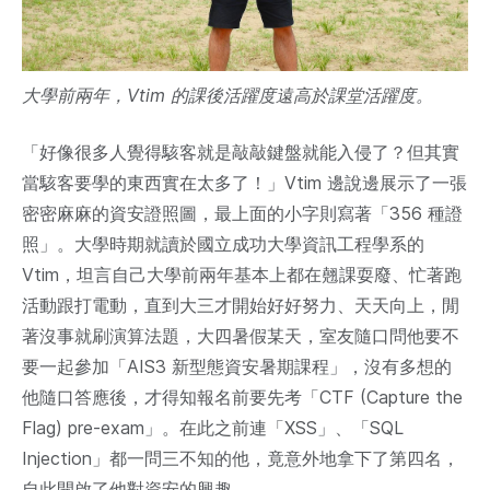
大學前兩年，Vtim 的課後活躍度遠高於課堂活躍度。
「好像很多人覺得駭客就是敲敲鍵盤就能入侵了？但其實
當駭客要學的東西實在太多了！」Vtim 邊說邊展示了一張
密密麻麻的資安證照圖，最上面的小字則寫著「356 種證
照」。大學時期就讀於國立成功大學資訊工程學系的
Vtim，坦言自己大學前兩年基本上都在翹課耍廢、忙著跑
活動跟打電動，直到大三才開始好好努力、天天向上，閒
著沒事就刷演算法題，大四暑假某天，室友隨口問他要不
要一起參加「AIS3 新型態資安暑期課程」，沒有多想的
他隨口答應後，才得知報名前要先考「CTF (Capture the
Flag) pre-exam」。在此之前連「XSS」、「SQL
Injection」都一問三不知的他，竟意外地拿下了第四名，
自此開啟了他對資安的興趣。