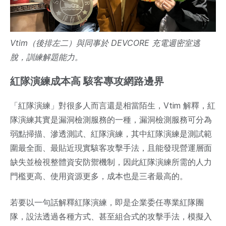
Vtim（後排左二）與同事於 DEVCORE 充電週密室逃
脫，訓練解題能力。
紅隊演練成本高 駭客專攻網路邊界
「紅隊演練」對很多人而言還是相當陌生，Vtim 解釋，紅
隊演練其實是漏洞檢測服務的一種，漏洞檢測服務可分為
弱點掃描、滲透測試、紅隊演練，其中紅隊演練是測試範
圍最全面、最貼近現實駭客攻擊手法，且能發現營運層面
缺失並檢視整體資安防禦機制，因此紅隊演練所需的人力
門檻更高、使用資源更多，成本也是三者最高的。
若要以一句話解釋紅隊演練，即是企業委任專業紅隊團
隊，設法透過各種方式、甚至組合式的攻擊手法，模擬入