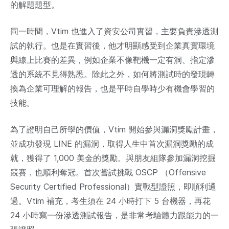
的解題題型。
同一時間，Vtim 也進入了資安公司實習，主要負責滲透測
試的執行。也是在實習後，他才明顯感受到企業真實環境
與線上比賽的差異，例如企業不像靶機一定有洞、指定滲
透的系統不見得熟悉。除此之外，如何將測試時的發現轉
換為企業可理解的報告，也是平時自學時少有機會學習的
技能。
為了證明自己所學的價值，Vtim 開始參與漏洞獎勵計畫，
並成功發現 LINE 的漏洞，取得人生中首次漏洞獎勵的成
就，獲得了 1,000 美金的獎勵。與朋友組隊參加漏洞挖掘
競賽，也順利奪冠。首次嘗試挑戰 OSCP （Offensive
Security Certified Professional）實戰型證照，即順利通
過。Vtim 補充，考生須在 24 小時打下 5 台機器，再花
24 小時寫一份滲透測試報告，是非常考驗體力跟能力的一