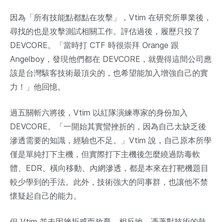
因為「所有技能點都點在攻擊」，Vtim 在研究所畢業後，
尋找的也是攻擊測試相關工作。評估過後，履歷只投了
DEVCORE。「當時打 CTF 時很崇拜 Orange 跟
Angelboy，發現他們都在 DEVCORE，就覺得這間公司應
該是台灣駭客技術最頂尖的，也希望能加入增強自己的實
力！」他回憶。
過五關斬六將後，Vtim 以紅隊演練專家的身份加入
DEVCORE。「一開始其實蠻挫折的，因為自己太缺乏後
滲透需要的知識，經驗也不足。」Vtim 說，自己原本所學
僅是單純打下主機，但實際打下主機後怎麼繞過防毒軟
體、EDR、橫向移動、內網滲透，都是本來在打靶機題目
較少學到的手法。此外，技術強大的同事群，也讓他不禁
懷疑起自己的能力。
但 Vtim 並未因挫折感而放棄，相反地，憑著對技術的熱