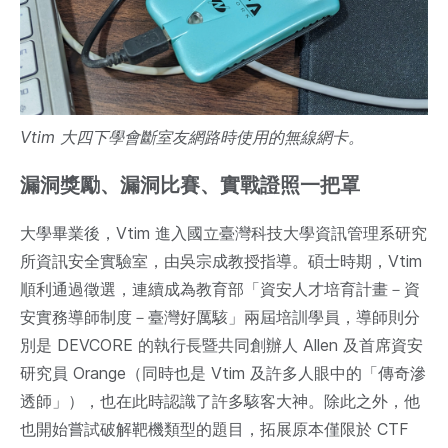
Vtim 大四下學會斷室友網路時使用的無線網卡。
漏洞獎勵、漏洞比賽、實戰證照一把罩
大學畢業後，Vtim 進入國立臺灣科技大學資訊管理系研究
所資訊安全實驗室，由吳宗成教授指導。碩士時期，Vtim
順利通過徵選，連續成為教育部「資安人才培育計畫－資
安實務導師制度－臺灣好厲駭」兩屆培訓學員，導師則分
別是 DEVCORE 的執行長暨共同創辦人 Allen 及首席資安
研究員 Orange（同時也是 Vtim 及許多人眼中的「傳奇滲
透師」），也在此時認識了許多駭客大神。除此之外，他
也開始嘗試破解靶機類型的題目，拓展原本僅限於 CTF