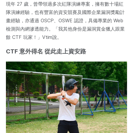
現年 27 歲，曾帶領過多次紅隊演練專案，擁有數十場紅
隊演練經驗，也有豐富的資安競賽及國際企業漏洞獎勵計
畫經驗，亦通過 OSCP、OSWE 認證，具備專業的 Web
檢測與內網滲透能力。「我其他身份是漏洞賞金獵人跟業
餘 CTF 玩家！」Vtim說。
CTF 意外得名 從此走上資安路