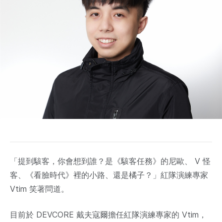
「提到駭客，你會想到誰？是《駭客任務》的尼歐、 V 怪
客、《看臉時代》裡的小路、還是橘子？」紅隊演練專家
Vtim 笑著問道。
目前於 DEVCORE 戴夫寇爾擔任紅隊演練專家的 Vtim，