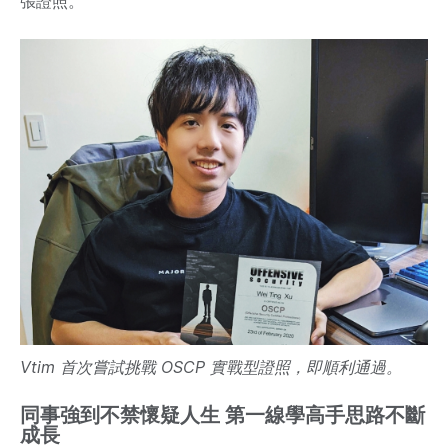
張證照。
Vtim 首次嘗試挑戰 OSCP 實戰型證照，即順利通過。
同事強到不禁懷疑人生 第一線學高手思路不斷
成長