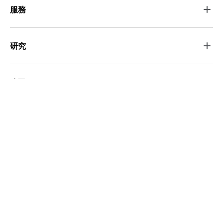
服務
研究
公司
新聞
Language :
中文
|
English
© 2026 DEVCORE 戴夫寇爾股份有限公司.
All rights reserved.
Privacy Policy